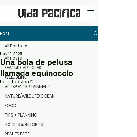
Post
All Posts
Nov 12, 2025
All Posts
Una bola de pelusa
FEATURE ARTICLES
llamada equinoccio
WELL BEING
Updated:
Jan 12
ARTS+ENTERTAINMENT
NATURE/WILDLIFE/OCEAN
FOOD
TIPS + PLANNING
HOTELS & RESORTS
REAL ESTATE