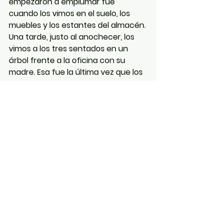
empezaron a emplumar fue 
cuando los vimos en el suelo, los 
muebles y los estantes del almacén. 
Una tarde, justo al anochecer, los 
vimos a los tres sentados en un 
árbol frente a la oficina con su 
madre. Esa fue la última vez que los 
vimos.
Para entonces, de vuelta en casa, 
veíamos mucha actividad en el 
porche delantero, alrededor del 
nido. En los búhos chillones 
tropicales, el macho elige el lugar de 
anidación y lo reclama como parte 
de su territorio. La hembra decide 
con qué macho se apareará, en 
parte, basándose en lo atractivo 
que sea su lugar. Me gusta pensar 